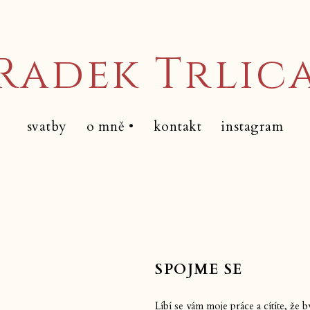
Radek Trlic
svatby
o mně •
kontakt
instagram
Svatební focení
Párové focení
SPOJME SE
Líbí se vám moje práce a cítíte, že