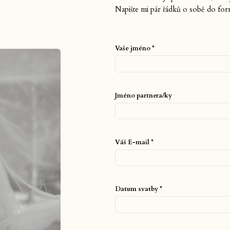
Napište mi pár řádků o sobě do for
Vaše jméno *
Jméno partnera/ky
Váš E-mail *
Datum svatby *